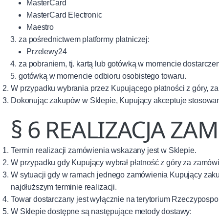
MasterCard
MasterCard Electronic
Maestro
za pośrednictwem platformy płatniczej:
Przelewy24
za pobraniem, tj. kartą lub gotówką w momencie dostarcze
gotówką w momencie odbioru osobistego towaru.
W przypadku wybrania przez Kupującego płatności z góry, za
Dokonując zakupów w Sklepie, Kupujący akceptuje stosowani
§ 6 REALIZACJA ZA
Termin realizacji zamówienia wskazany jest w Sklepie.
W przypadku gdy Kupujący wybrał płatność z góry za zamówie
W sytuacji gdy w ramach jednego zamówienia Kupujący zakupi
najdłuższym terminie realizacji.
Towar dostarczany jest wyłącznie na terytorium Rzeczypospoli
W Sklepie dostępne są następujące metody dostawy: