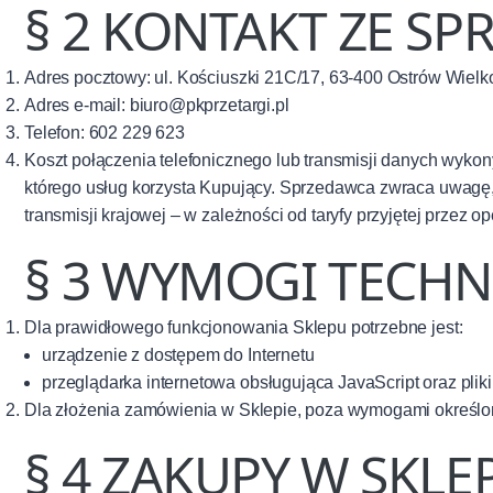
§ 2 KONTAKT ZE S
Adres pocztowy: ul. Kościuszki 21C/17, 63-400 Ostrów Wielk
Adres e-mail: biuro@pkprzetargi.pl
Telefon: 602 229 623
Koszt połączenia telefonicznego lub transmisji danych wyko
którego usług korzysta Kupujący. Sprzedawca zwraca uwagę,
transmisji krajowej – w zależności od taryfy przyjętej przez
§ 3 WYMOGI TECHN
Dla prawidłowego funkcjonowania Sklepu potrzebne jest:
urządzenie z dostępem do Internetu
przeglądarka internetowa obsługująca JavaScript oraz pliki
Dla złożenia zamówienia w Sklepie, poza wymogami określony
§ 4 ZAKUPY W SKLE