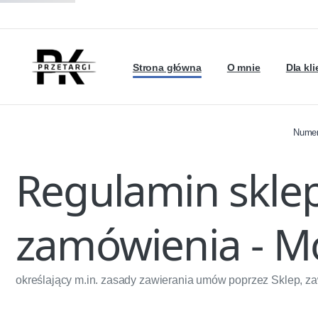
Strona główna
O mnie
Dla kl
Numer
Regulamin skle
zamówienia - M
określający m.in. zasady zawierania umów poprzez Sklep, z