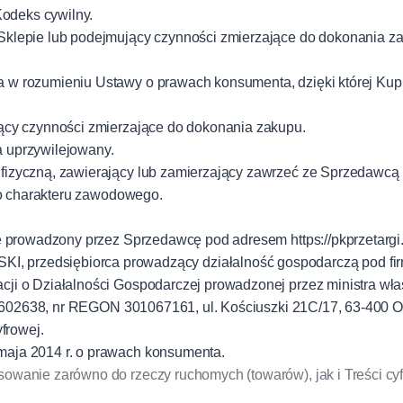
Kodeks cywilny.
Sklepie lub podejmujący czynności zmierzające do dokonania za
w rozumieniu Ustawy o prawach konsumenta, dzięki której Kupuj
ący czynności zmierzające do dokonania zakupu.
 uprzywilejowany.
fizyczną, zawierający lub zamierzający zawrzeć ze Sprzedawc
go charakteru zawodowego.
 prowadzony przez Sprzedawcę pod adresem https://pkprzetargi.
edsiębiorca prowadzący działalność gospodarczą pod fi
i o Działalności Gospodarczej prowadzonej przez ministra wła
11602638, nr REGON 301067161, ul. Kościuszki 21C/17, 63-400 O
frowej.
maja 2014 r. o prawach konsumenta.
wanie zarówno do rzeczy ruchomych (towarów), jak i Treści cy