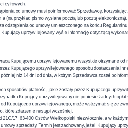
ci cyfrowych.
ąpienia od umowy musi poinformować Sprzedawcę, korzystając z
 (na przykład pismo wysłane pocztą lub pocztą elektroniczną).
rza odstąpienia od umowy umieszczonego na końcu Regulaminu, 
e Kupujący uprzywilejowany wyśle informację dotyczącą wykona
aca Kupującemu uprzywilejowanemu wszystkie otrzymane od nieg
rzez Kupującego uprzywilejowanego sposobu dostarczenia inneg
 później niż 14 dni od dnia, w którym Sprzedawca został poinf
ch sposobów płatności, jakie zostały przez Kupującego uprzywil
przypadku Kupujący uprzywilejowany nie poniesie żadnych opłat
 od Kupującego uprzywilejowanego, może wstrzymać się ze zwro
, które zdarzenie nastąpi wcześniej.
i 21C/17, 63-400 Ostrów Wielkopolski niezwłocznie, a w każdym r
umowy sprzedaży. Termin jest zachowany, jeżeli Kupujący uprzy