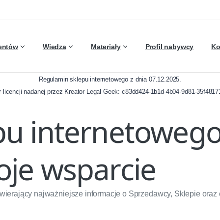
ientów
Wiedza
Materiały
Profil nabywcy
Ko
Regulamin sklepu internetowego z dnia 07.12.2025.
 licencji nadanej przez Kreator Legal Geek:
c83dd424-1b1d-4b04-9d81-35f4817
pu internetowego
oje wsparcie
awierający najważniejsze informacje o Sprzedawcy, Sklepie ora