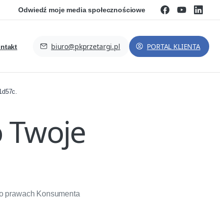
Odwiedź moje media społecznościowe
biuro@pkprzetargi.pl
PORTAL KLIENTA
ntakt
1d57c
.
 Twoje
z o prawach Konsumenta