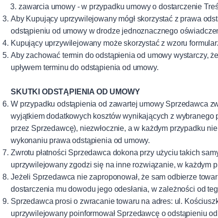
zawarcia umowy - w przypadku umowy o dostarczenie Treś
Aby Kupujący uprzywilejowany mógł skorzystać z prawa odst
odstąpieniu od umowy w drodze jednoznacznego oświadczenia
Kupujący uprzywilejowany może skorzystać z wzoru formula
Aby zachować termin do odstąpienia od umowy wystarczy, ż
upływem terminu do odstąpienia od umowy.
SKUTKI ODSTĄPIENIA OD UMOWY
W przypadku odstąpienia od zawartej umowy Sprzedawca zwr
wyjątkiem dodatkowych kosztów wynikających z wybranego p
przez Sprzedawcę), niezwłocznie, a w każdym przypadku nie
wykonaniu prawa odstąpienia od umowy.
Zwrotu płatności Sprzedawca dokona przy użyciu takich samy
uprzywilejowany zgodzi się na inne rozwiązanie, w każdym 
Jeżeli Sprzedawca nie zaproponował, że sam odbierze towar
dostarczenia mu dowodu jego odesłania, w zależności od tego
Sprzedawca prosi o zwracanie towaru na adres: ul. Kościuszk
uprzywilejowany poinformował Sprzedawcę o odstąpieniu od 