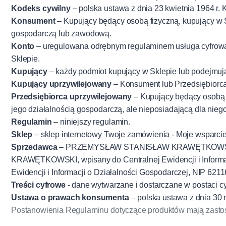
Kodeks cywilny
– polska ustawa z dnia 23 kwietnia 1964 r. 
Konsument
– Kupujący będący osobą fizyczną, kupujący w 
gospodarczą lub zawodową.
Konto
– uregulowana odrębnym regulaminem usługa cyfrowa 
Sklepie.
Kupujący
– każdy podmiot kupujący w Sklepie lub podejmuj
Kupujący uprzywilejowany
– Konsument lub Przedsiębiorca
Przedsiębiorca uprzywilejowany
– Kupujący będący osobą 
jego działalnością gospodarczą, ale nieposiadającą dla nie
Regulamin
– niniejszy regulamin.
Sklep
– sklep internetowy Twoje zamówienia - Moje wsparcie
Sprzedawca
– PRZEMYSŁAW STANISŁAW KRAWĘTKOWSKI, prz
KRAWĘTKOWSKI, wpisany do Centralnej Ewidencji i Informacj
Ewidencji i Informacji o Działalności Gospodarczej, NIP 62
Treści cyfrowe
- dane wytwarzane i dostarczane w postaci cy
Ustawa o prawach konsumenta
– polska ustawa z dnia 30 
Postanowienia Regulaminu dotyczące produktów mają zastoso