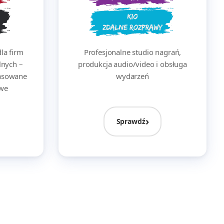
la firm
Profesjonalne studio nagrań,
lnych –
produkcja audio/video i obsługa
pasowane
wydarzeń
owe
Sprawdź