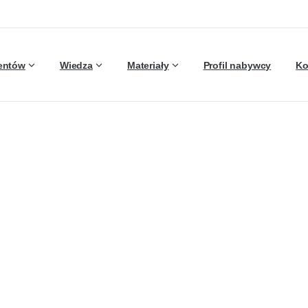
ientów
Wiedza
Materiały
Profil nabywcy
Ko