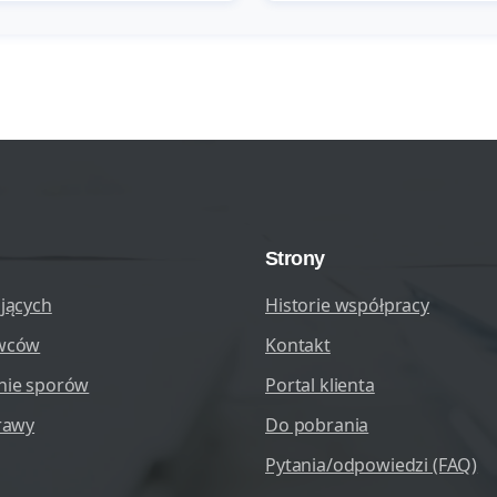
Strony
jących
Historie współpracy
wców
Kontakt
nie sporów
Portal klienta
rawy
Do pobrania
Pytania/odpowiedzi (FAQ)