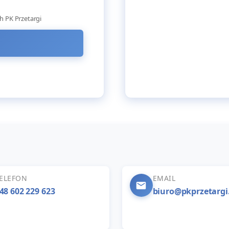
h PK Przetargi
ELEFON
EMAIL
48 602 229 623
biuro@pkprzetargi