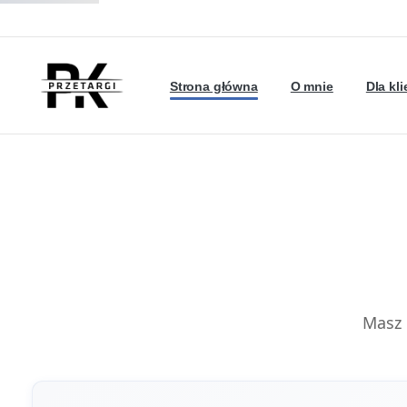
Strona główna
O mnie
Dla kl
Masz 