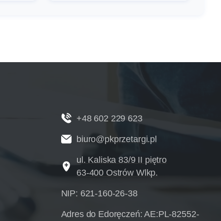
+48 602 229 623
biuro@pkprzetargi.pl
ul. Kaliska 83/9 II piętro
63-400 Ostrów Wlkp.
NIP: 621-160-26-38
Adres do Edoręczeń: AE:PL-82552-