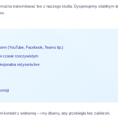
ko można transmitować live z naszego studia. Dysponujemy stabilny
wo.
form (YouTube, Facebook, Teams itp.)
w czasie rzeczywistym
sjonalna reżyseria live
smisji
ni kontakt z widownią – i my dbamy, aby przebiegła bez zakłóceń.