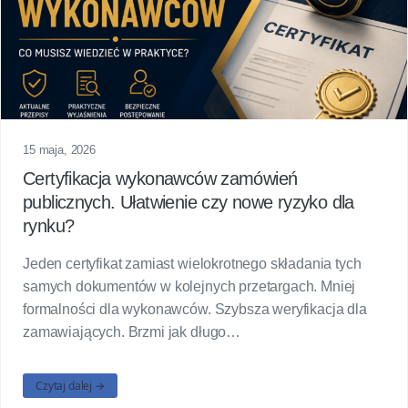
15 maja, 2026
Certyfikacja wykonawców zamówień
publicznych. Ułatwienie czy nowe ryzyko dla
rynku?
Jeden certyfikat zamiast wielokrotnego składania tych
samych dokumentów w kolejnych przetargach. Mniej
formalności dla wykonawców. Szybsza weryfikacja dla
zamawiających. Brzmi jak długo…
Czytaj dalej →