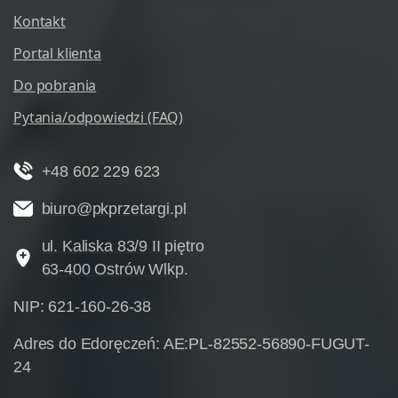
Kontakt
Portal klienta
Do pobrania
Pytania/odpowiedzi (FAQ)
+48 602 229 623
biuro@pkprzetargi.pl
ul. Kaliska 83/9 II piętro
63-400 Ostrów Wlkp.
NIP: 621-160-26-38
Adres do Edoręczeń: AE:PL-82552-56890-FUGUT-
24