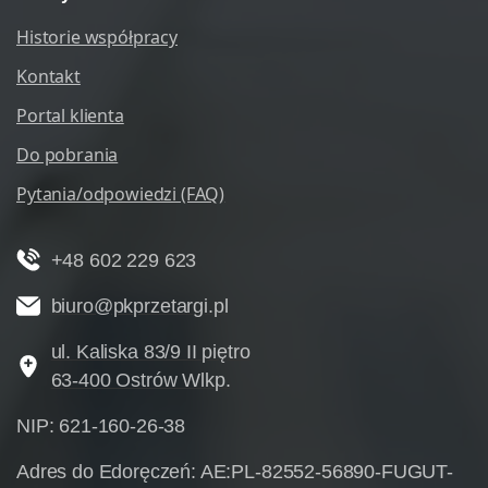
Historie współpracy
Kontakt
Portal klienta
Do pobrania
Pytania/odpowiedzi (FAQ)
+48 602 229 623
biuro@pkprzetargi.pl
ul. Kaliska 83/9 II piętro
63-400 Ostrów Wlkp.
NIP: 621-160-26-38
Adres do Edoręczeń: AE:PL-82552-56890-FUGUT-