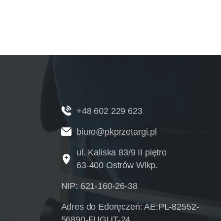
+48 602 229 623
biuro@pkprzetargi.pl
ul. Kaliska 83/9 II piętro
63-400 Ostrów Wlkp.
NIP: 621-160-26-38
Adres do Edoręczeń: AE:PL-82552-
56890-FUGUT-24