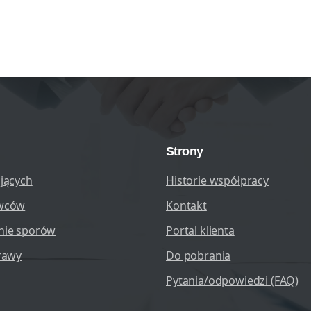
Strony
jących
Historie współpracy
wców
Kontakt
nie sporów
Portal klienta
rawy
Do pobrania
Pytania/odpowiedzi (FAQ)