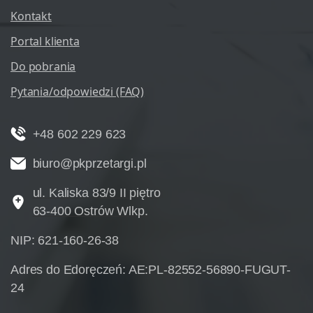
Kontakt
Portal klienta
Do pobrania
Pytania/odpowiedzi (FAQ)
+48 602 229 623
biuro@pkprzetargi.pl
ul. Kaliska 83/9 II piętro
63-400 Ostrów Wlkp.
NIP: 621-160-26-38
Adres do Edoręczeń: AE:PL-82552-56890-FUGUT-
24