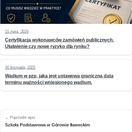
15 maja, 2026
Certyfikacja wykonawców zamówień publicznych.
Ułatwienie czy nowe ryzyko dla rynku?
30 listopada, 2025
Wadium w pzp, jaka jest ustawowa graniczna data
terminu ważności wniesionego wadium.
← Poprzedni wpis
Szkoła Podstawowa w Górowie Iławeckim