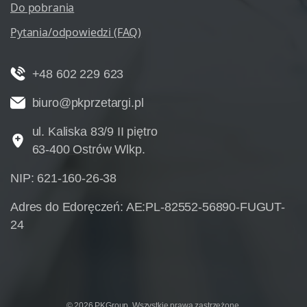
Do pobrania
Pytania/odpowiedzi (FAQ)
+48 602 229 623
biuro@pkprzetargi.pl
ul. Kaliska 83/9 II piętro
63-400 Ostrów Wlkp.
NIP: 621-160-26-38
Adres do Edoręczeń: AE:PL-82552-56890-FUGUT-
24
© 2026 PKGroup. Wszystkie prawa zastrzeżone.