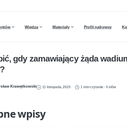
ientów
Wiedza
Materiały
Profil nabywcy
Ko
bić, gdy zamawiający żąda wadium
?
sław Krawętkowski
11 listopada, 2025
1 min czytania · 0 słów
bne wpisy