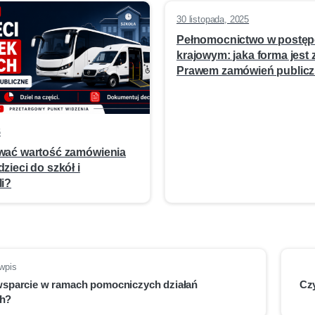
30 listopada, 2025
Pełnomocnictwo w postę
krajowym: jaka forma jest
Prawem zamówień publicz
6
wać wartość zamówienia
zieci do szkół i
li?
wpis
 wsparcie w ramach pomocniczych działań
Czy
h?