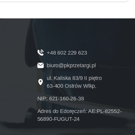
+48 602 229 623
biuro@pkprzetargi.pl
ul. Kaliska 83/9 II piętro
63-400 Ostrów Wlkp.
NIP: 621-160-26-38
Adres do Edoręczeń: AE:PL-82552-
56890-FUGUT-24