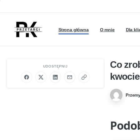
Strona główna
O mnie
Dla kl
Co zro
UDOSTĘPNIJ
kwocie
Przemy
Podo