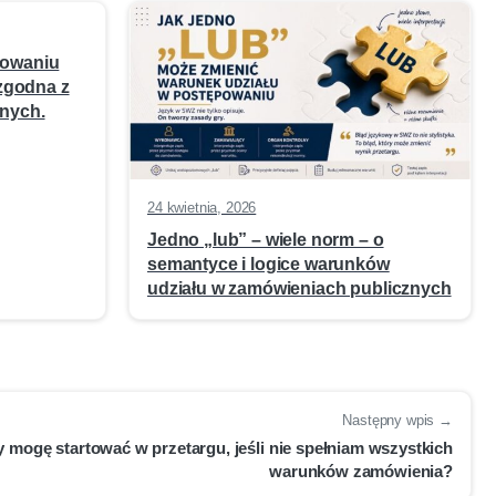
powaniu
 zgodna z
nych.
24 kwietnia, 2026
Jedno „lub” – wiele norm – o
semantyce i logice warunków
udziału w zamówieniach publicznych
Następny wpis →
 mogę startować w przetargu, jeśli nie spełniam wszystkich
warunków zamówienia?