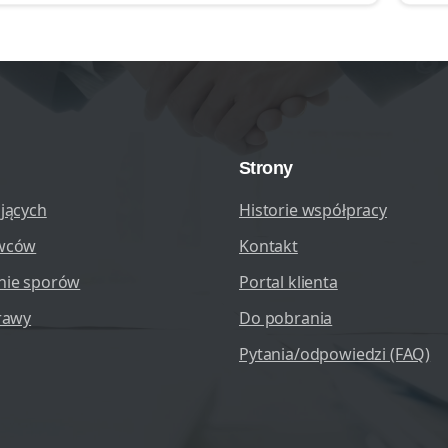
Strony
jących
Historie współpracy
wców
Kontakt
nie sporów
Portal klienta
rawy
Do pobrania
Pytania/odpowiedzi (FAQ)