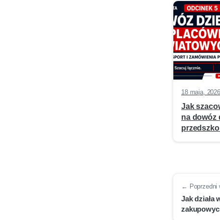
18 maja, 202
Jak szaco
na dowóz d
przedszko
← Poprzedni 
Jak działa
zakupowyc