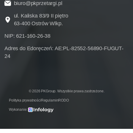
biuro@pkprzetargi.pl
ul. Kaliska 83/9 II piętro
63-400 Ostrów Wlkp.
NIP: 621-160-26-38
Adres do Edoręczeń: AE:PL-82552-56890-FUGUT-
24
© 2026 PKGroup. Wszystkie prawa zastrzeżone.
Polityka prywatności
Regulamin
RODO
Wykonanie: